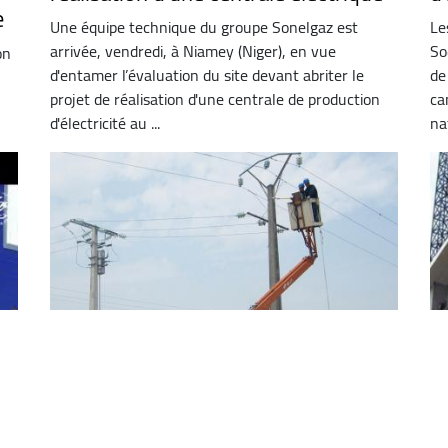
e
Une équipe technique du groupe Sonelgaz est
Le
arrivée, vendredi, à Niamey (Niger), en vue
So
on
d'entamer l’évaluation du site devant abriter le
de
projet de réalisation d'une centrale de production
ca
d'électricité au ...
nat
Sonelgaz : intensification des
El