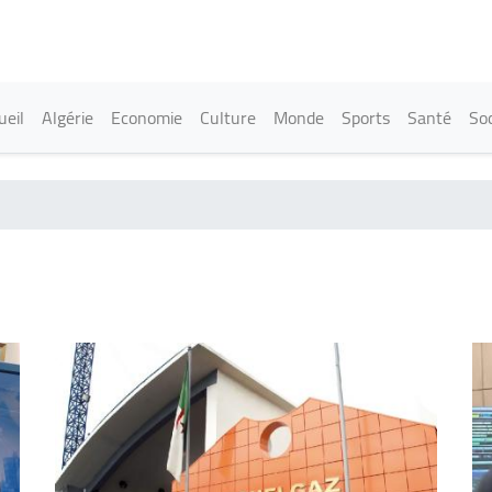
Aller
au
contenu
principal
in navigation
ueil
Algérie
Economie
Culture
Monde
Sports
Santé
Soc