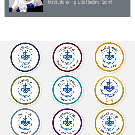
institutions », plaide Hacène Kacimi