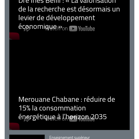
Dre Inès Bellil : « La valorisation
de la recherche est désormais un
levier de développement
économique »
Merouane Chabane : réduire de
15% la consommation
énergétique à l’horizon 2035
Catégorie
Enseignement supérieur