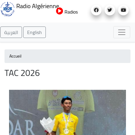
Aller
Radio Algérienne
au
Radios
contenu
principal
العربية
English
Accueil
TAC 2026