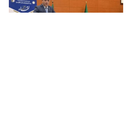
Didouche : plus de 140 millions d'estivants
ont fréquenté les plages cette saison
Le ministre du Tourisme et de l'Artisanat, Mokhtar
Didouche, a présidé, lundi à Alger, l'ouverture des travaux
de la réunion nationale des cadres du secteur consacrée
à l'évaluation de la ...