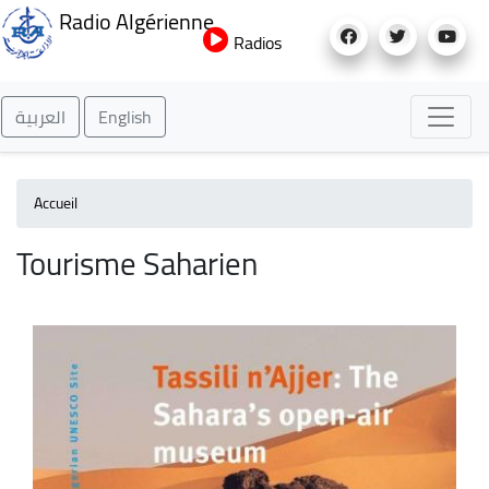
Aller
Radio Algérienne
au
Radios
contenu
principal
العربية
English
Accueil
Tourisme Saharien