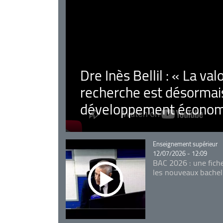
Dre Inès Bellil : « La val
recherche est désormais
développement économ
Catégorie
Enseignement supérieur
12/07/2026 - 12:09
BAC 2026 : une fich
les nouveaux bachel