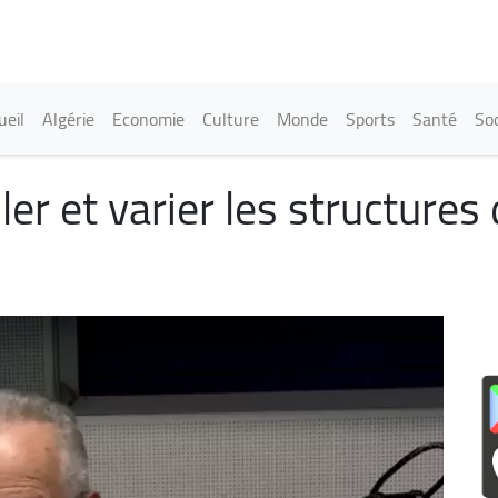
Aller
au
contenu
principal
in navigation
ueil
Algérie
Economie
Culture
Monde
Sports
Santé
Soc
bler et varier les structur