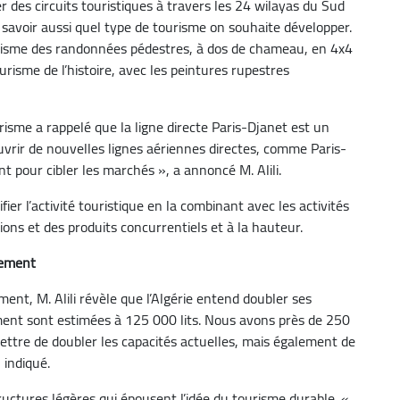
r des circuits touristiques à travers les 24 wilayas du Sud
ut savoir aussi quel type de tourisme on souhaite développer.
ourisme des randonnées pédestres, à dos de chameau, en 4x4
risme de l’histoire, avec les peintures rupestres
risme a rappelé que la ligne directe Paris-Djanet est un
’ouvrir de nouvelles lignes aériennes directes, comme Paris-
 pour cibler les marchés », a annoncé M. Alili.
ifier l’activité touristique en la combinant avec les activités
tions et des produits concurrentiels et à la hauteur.
gement
ent, M. Alili révèle que l’Algérie entend doubler ses
ement sont estimées à 125 000 lits. Nous avons près de 250
ettre de doubler les capacités actuelles, mais également de
 indiqué.
structures légères qui épousent l’idée du tourisme durable. «