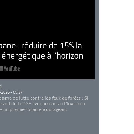
ne : réduire de 15% la
nergétique à l’horizon
rie
é
/2026 - 09:37
agne de lutte contre les feux de forêts : Si
Essaid de la DGF évoque dans « L'Invité du
 » un premier bilan encourageant