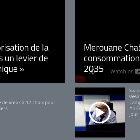
orisation de la
Merouane Chaba
 un levier de
consommation é
ique »
2035
Catégo
Sociét
09/07
e de vœux à 12 choix pour
Camp
iers
Ali 
jour