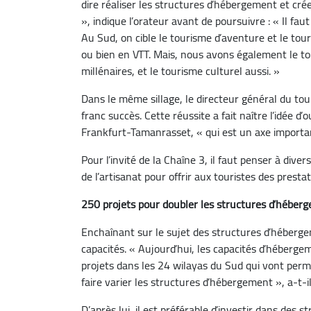
dire réaliser les structures d’hébergement et crée
», indique l’orateur avant de poursuivre : « Il fa
Au Sud, on cible le tourisme d’aventure et le t
ou bien en VTT. Mais, nous avons également le tou
millénaires, et le tourisme culturel aussi. »
Dans le même sillage, le directeur général du tou
franc succès. Cette réussite a fait naître l’idée d
Frankfurt-Tamanrasset, « qui est un axe important
Pour l’invité de la Chaîne 3, il faut penser à divers
de l’artisanat pour offrir aux touristes des presta
250 projets pour doubler les structures d’héber
Enchaînant sur le sujet des structures d’hébergem
capacités. « Aujourd’hui, les capacités d’héberg
projets dans les 24 wilayas du Sud qui vont perm
faire varier les structures d’hébergement », a-t-il
D’après lui, il est préférable d’investir dans des 