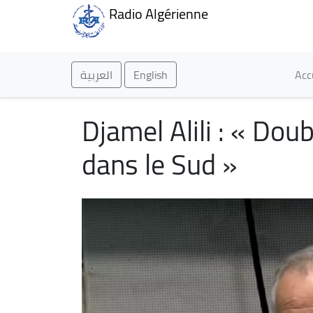
Radio Algérienne
Ma
العربية
English
Acc
Djamel Alili : « Dou
dans le Sud »