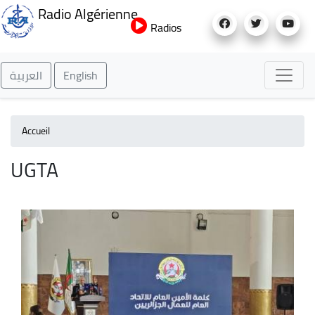
Aller
Radio Algérienne
au
Radios
contenu
principal
العربية
English
Accueil
UGTA