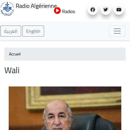
Aller
Radio Algérienne
au
Radios
contenu
principal
العربية
English
Accueil
Wali