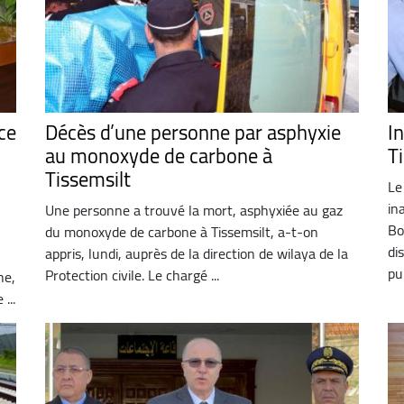
ce
Décès d’une personne par asphyxie
In
au monoxyde de carbone à
T
Tissemsilt
Le
in
Une personne a trouvé la mort, asphyxiée au gaz
Bo
du monoxyde de carbone à Tissemsilt, a-t-on
di
appris, lundi, auprès de la direction de wilaya de la
pu
Protection civile. Le chargé ...
he,
...