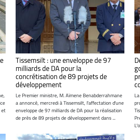
se
Tissemsilt : une enveloppe de 97
D
milliards de DA pour la
g
concrétisation de 89 projets de
p
développement
c
ne,
Le Premier ministre, M. Aïmene Benabderrahmane
La
ice
a annoncé, mercredi à Tissemsilt, l'affectation d'une
pr
 et
enveloppe de 97 milliards de DA pour la réalisation
Ti
de près de 89 projets de développement dans ...
Pr
L'o