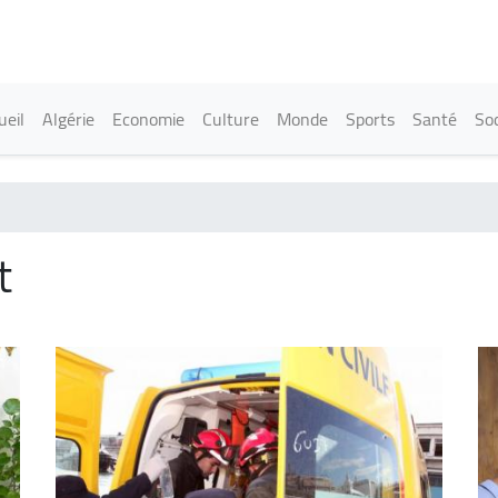
Aller
au
contenu
principal
in navigation
ueil
Algérie
Economie
Culture
Monde
Sports
Santé
Soc
t