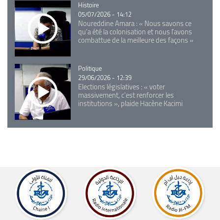
Catégorie
Histoire
05/07/2026 - 14:12
Noureddine Amara : « Nous savons ce
qu’a été la colonisation et nous l’avons
combattue de la meilleure des façons »
Catégorie
Politique
29/06/2026 - 12:39
Elections législatives : « voter
massivement, c'est renforcer les
institutions », plaide Hacène Kacimi