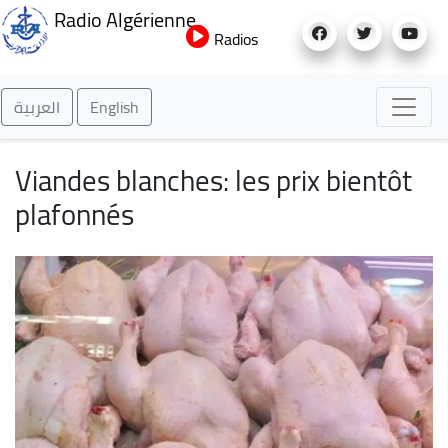
Aller
Radio Algérienne
au
Radios
contenu
principal
العربية
English
Viandes blanches: les prix bientôt
plafonnés