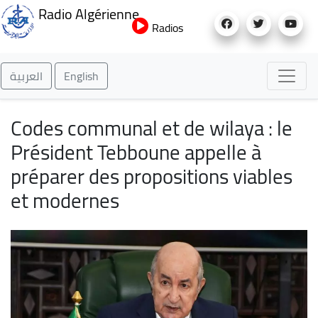
Aller
Radio Algérienne
au
Radios
contenu
principal
العربية
English
Codes communal et de wilaya : le
Président Tebboune appelle à
préparer des ​​​​​​​propositions viables
et modernes