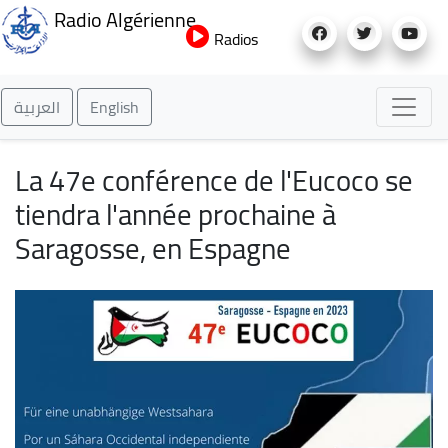
Aller
Radio Algérienne
au
Radios
contenu
principal
العربية
English
La 47e conférence de l'Eucoco se
tiendra l'année prochaine à
Saragosse, en Espagne