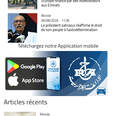
l’Europe financé par des investisseurs
aux Emirats
Catégorie
Monde
06/08/2026 - 11:36
Le président sahraoui réaffirme le droit
de son peuple à l'autodétermination
Téléchargez notre Application mobile
Articles récents
Catégorie
Monde