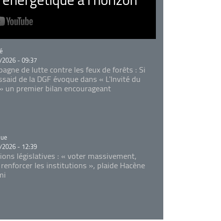
rie
é
/2026 - 09:37
agne de lutte contre les feux de forêts : Si
Essaid de la DGF évoque dans « L'Invité du
 » un premier bilan encourageant
rie
que
/2026 - 12:39
tions législatives : « voter massivement,
 renforcer les institutions », plaide Hacène
mi