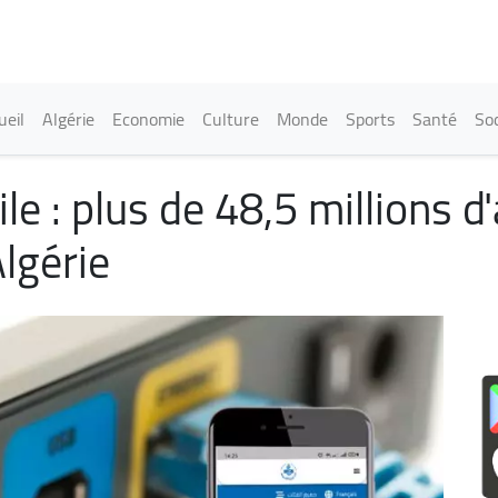
Aller
au
contenu
principal
in navigation
ueil
Algérie
Economie
Culture
Monde
Sports
Santé
Soc
ile : plus de 48,5 millions
lgérie