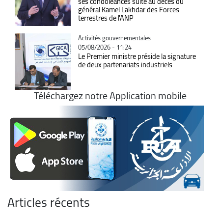
ses condoléances suite au décès du
général Kamel Lakhdar des Forces
terrestres de l'ANP
Catégorie
Activités gouvernementales
05/08/2026 - 11:24
Le Premier ministre préside la signature
de deux partenariats industriels
Téléchargez notre Application mobile
Articles récents