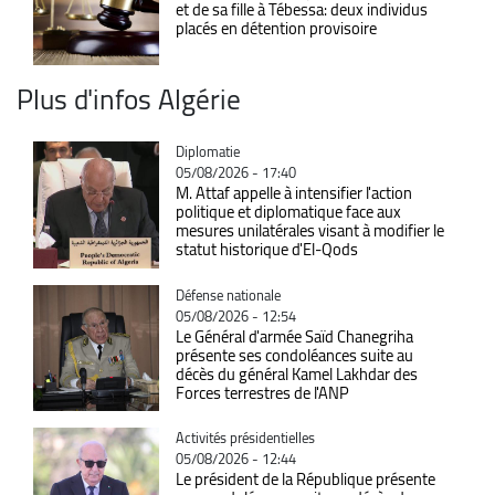
et de sa fille à Tébessa: deux individus
placés en détention provisoire
Plus d'infos Algérie
Catégorie
Diplomatie
05/08/2026 - 17:40
M. Attaf appelle à intensifier l'action
politique et diplomatique face aux
mesures unilatérales visant à modifier le
statut historique d'El-Qods
Catégorie
Défense nationale
05/08/2026 - 12:54
Le Général d'armée Saïd Chanegriha
présente ses condoléances suite au
décès du général Kamel Lakhdar des
Forces terrestres de l'ANP
Catégorie
Activités présidentielles
05/08/2026 - 12:44
Le président de la République présente