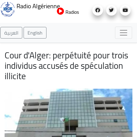
Aller
Radio Algérienne
au
Radios
contenu
principal
العربية
English
Cour d'Alger: perpétuité pour trois
individus accusés de spéculation
illicite