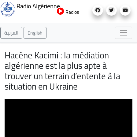
Aller
Radio Algérienne
au
Radios
contenu
principal
العربية
English
Hacène Kacimi : la médiation
algérienne est la plus apte à
trouver un terrain d’entente à la
situation en Ukraine