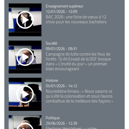
Catégorie
Enseignement supérieur
12/07/2026 - 12:09
BAC 2026 : une fiche de vœux à 12
choix pour les nouveaux bacheliers
Catégorie
Société
09/07/2026 - 09:37
Campagne de lutte contre les feux de
forêts : Si Ali Essaid de la DGF évoque
dans « L'Invité du jour » un premier
bilan encourageant
Catégorie
Histoire
05/07/2026 - 14:12
Noureddine Amara : « Nous savons ce
qu’a été la colonisation et nous l’avons
combattue de la meilleure des façons »
Catégorie
Politique
29/06/2026 - 12:39
Elections législatives : « voter