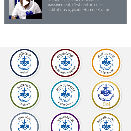
massivement, c'est renforcer les
institutions », plaide Hacène Kacimi