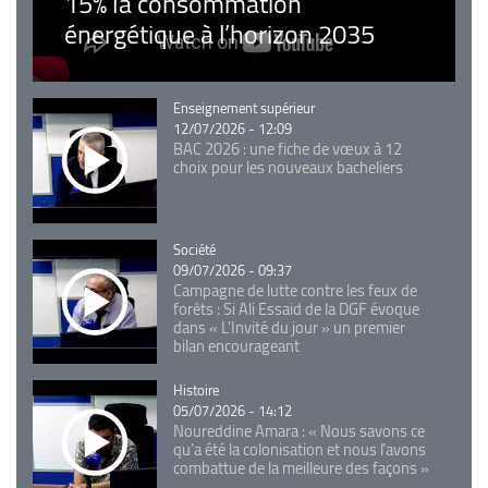
15% la consommation
énergétique à l’horizon 2035
Catégorie
Enseignement supérieur
12/07/2026 - 12:09
BAC 2026 : une fiche de vœux à 12
choix pour les nouveaux bacheliers
Catégorie
Société
09/07/2026 - 09:37
Campagne de lutte contre les feux de
forêts : Si Ali Essaid de la DGF évoque
dans « L'Invité du jour » un premier
bilan encourageant
Catégorie
Histoire
05/07/2026 - 14:12
Noureddine Amara : « Nous savons ce
qu’a été la colonisation et nous l’avons
combattue de la meilleure des façons »