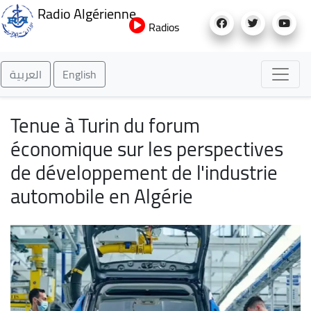
Aller
Radio Algérienne
au
Radios
contenu
principal
العربية
English
Tenue à Turin du forum
économique sur les perspectives
de développement de l'industrie
automobile en Algérie