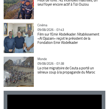
Feux de forêt : 42 incendies maîtrisés, un
seul foyer encore actif à Tizi Ouzou
Catégorie
Cinéma
09/08/2026 - 07:43
Film sur l'Emir Abdelkader: l'établissement
«Al Djazairi» reçoit le président de la
Fondation Emir Abdelkader
Catégorie
Monde
09/08/2026 - 07:38
La crise migratoire de Ceuta a porté un
sérieux coup à la propagande du Maroc