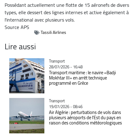
Possédant actuellement une flotte de 15 aéronefs de divers
types, elle dessert des lignes internes et active également à
l'international avec plusieurs vols.
Source
APS
Tassili Airlines
Lire aussi
Catégorie
Transport
28/07/2026 - 16:48
Transport maritime : le navire «Badji
Mokhtar III» en arrêt technique
programmé en Grèce
Catégorie
Transport
19/07/2026 - 08:46
Air Algérie : perturbations de vols dans
plusieurs aéroports de l'Est du pays en
raison des conditions météorologiques