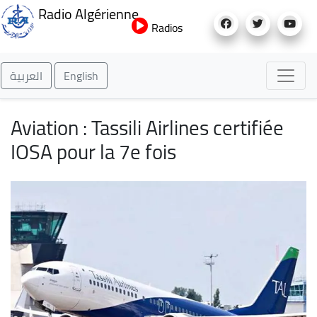
Aller
Radio Algérienne
au
Radios
contenu
principal
العربية
English
Aviation : Tassili Airlines certifiée
IOSA pour la 7e fois