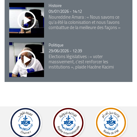
Catégorie
Histoire
05/07/2026 - 14:12
Noureddine Amara : « Nous savons ce
qu’a été la colonisation et nous l’avons
combattue de la meilleure des façons »
Catégorie
Politique
29/06/2026 - 12:39
Elections législatives : « voter
massivement, c'est renforcer les
institutions », plaide Hacène Kacimi