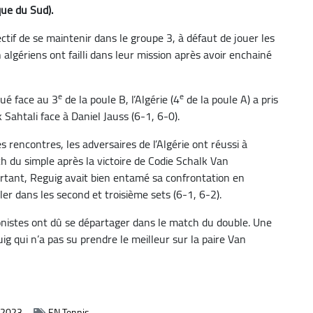
que du Sud).
ectif de se maintenir dans le groupe 3, à défaut de jouer les
 algériens ont failli dans leur mission après avoir enchainé
e
e
oué face au 3
de la poule B, l’Algérie (4
de la poule A) a pris
k Sahtali face à Daniel Jauss (6-1, 6-0).
s rencontres, les adversaires de l’Algérie ont réussi à
ch du simple après la victoire de Codie Schalk Van
tant, Reguig avait bien entamé sa confrontation en
er dans les second et troisième sets (6-1, 6-2).
gonistes ont dû se départager dans le match du double. Une
g qui n’a pas su prendre le meilleur sur la paire Van
 2023
EN Tennis