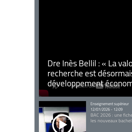
Dre Inès Bellil : « La val
recherche est désormais
développement économ
Catégorie
Enseignement supérieur
12/07/2026 - 12:09
BAC 2026 : une fich
les nouveaux bachel