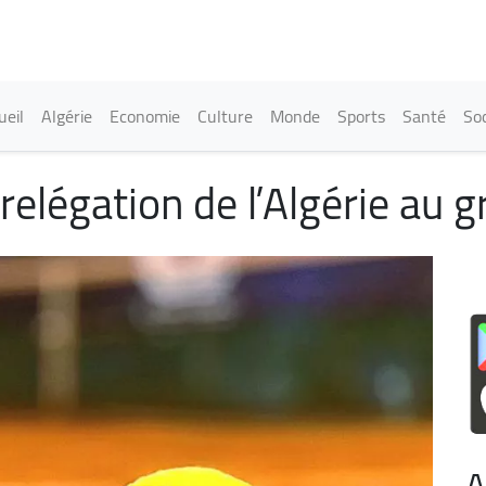
Aller
au
contenu
principal
in navigation
ueil
Algérie
Economie
Culture
Monde
Sports
Santé
Soc
relégation de l’Algérie au 
A