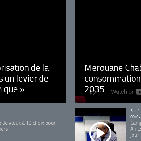
orisation de la
Merouane Chaba
 un levier de
consommation é
ique »
2035
Catégo
Sociét
09/07
e de vœux à 12 choix pour
Camp
iers
Ali 
jour