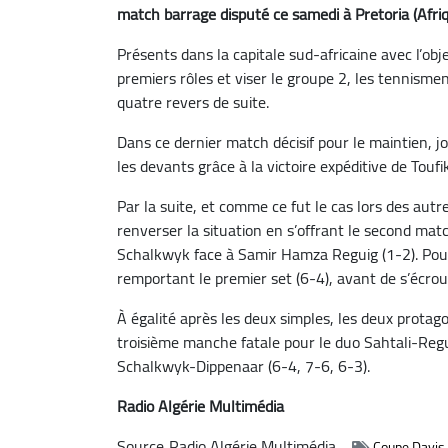
match barrage disputé ce samedi à Pretoria (Afri
Présents dans la capitale sud-africaine avec l’obj
premiers rôles et viser le groupe 2, les tennismen
quatre revers de suite.
Dans ce dernier match décisif pour le maintien, j
les devants grâce à la victoire expéditive de Toufi
Par la suite, et comme ce fut le cas lors des autre
renverser la situation en s’offrant le second mat
Schalkwyk face à Samir Hamza Reguig (1-2). Pour
remportant le premier set (6-4), avant de s’écroul
À égalité après les deux simples, les deux prota
troisième manche fatale pour le duo Sahtali-Regui
Schalkwyk-Dippenaar (6-4, 7-6, 6-3).
Radio Algérie Multimédia
Source
Radio Algérie Multimédia
Coupe Davis