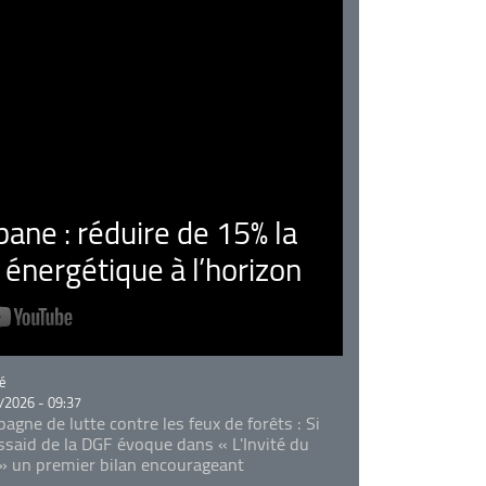
ne : réduire de 15% la
nergétique à l’horizon
rie
é
/2026 - 09:37
agne de lutte contre les feux de forêts : Si
Essaid de la DGF évoque dans « L'Invité du
 » un premier bilan encourageant