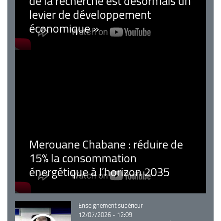
de la recherche est désormais un
levier de développement
économique »
Merouane Chabane : réduire de
15% la consommation
énergétique à l’horizon 2035
Catégorie
Enseignement supérieur
12/07/2026 - 12:09