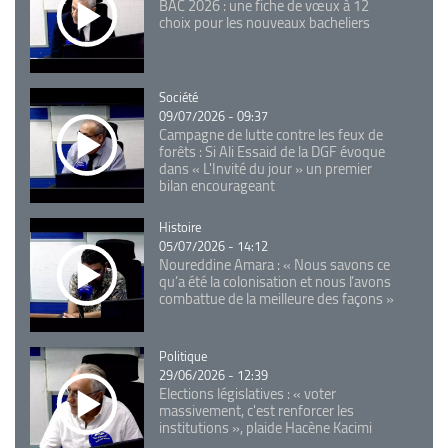
BAC 2026 : une fiche de vœux à 12
choix pour les nouveaux bacheliers
Catégorie
Société
09/07/2026 - 09:37
Campagne de lutte contre les feux de
forêts : Si Ali Essaid de la DGF évoque
dans « L'Invité du jour » un premier
bilan encourageant
Catégorie
Histoire
05/07/2026 - 14:12
Noureddine Amara : « Nous savons ce
qu’a été la colonisation et nous l’avons
combattue de la meilleure des façons »
Catégorie
Politique
29/06/2026 - 12:39
Elections législatives : « voter
massivement, c'est renforcer les
institutions », plaide Hacène Kacimi