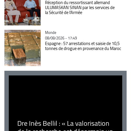
Réception du ressortissant allemand
ULUMASKAN SINAN par les services de
la Sécurité de l’Armée
Catégorie
Monde
08/08/2026 - 17:49
Espagne : 57 arrestations et saisie de 10,5
tonnes de drogue en provenance du Maroc
Dre Inès Bellil : « La valorisation