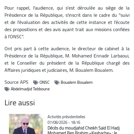
Pour rappel, l'audience, qui s'est déroulée au siège de la
Présidence de la République, s'inscrit dans le cadre du "suivi
et de l'évaluation des activités de cette instance et l'écoute
des propositions et des avis ayant trait aux missions confiées
à l'ONSC".
Ont pris part à cette audience, le directeur de cabinet à la
Présidence de la République, M. Mohamed Ennadir Larbaoui,
et le Conseiller du président de la République chargé des
Affaires juridiques et judiciaires, M. Boualem Boualem.
Source
APS
ONSC
Boualem Boualem
Abdelmadjid Tebboune
Lire aussi
Catégorie
Activités présidentielles
07/08/2026 - 18:16
Décès du moudjahid Cheikh Saïd El Hadj
Mohamed Ben Brahim «Kaabache» : le