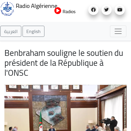
Aller
Radio Algérienne
au
Radios
contenu
principal
العربية
English
Benbraham souligne le soutien du
président de la République à
l'ONSC