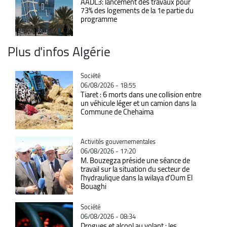
AADL3: lancement des travaux pour
73% des logements de la 1e partie du
programme
Plus d'infos Algérie
Catégorie
Société
06/08/2026 - 18:55
Tiaret : 6 morts dans une collision entre
un véhicule léger et un camion dans la
Commune de Chehaima
Catégorie
Activités gouvernementales
06/08/2026 - 17:20
M. Bouzegza préside une séance de
travail sur la situation du secteur de
l’hydraulique dans la wilaya d’Oum El
Bouaghi
Catégorie
Société
06/08/2026 - 08:34
Drogues et alcool au volant : les