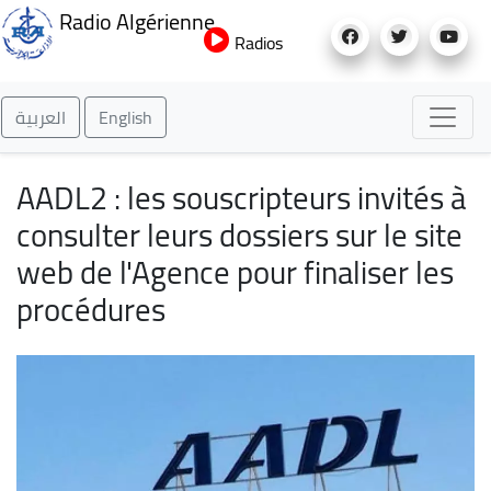
Aller
Radio Algérienne
au
Radios
contenu
principal
العربية
English
AADL2 : les souscripteurs invités à
consulter leurs dossiers sur le site
web de l'Agence pour finaliser les
procédures