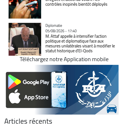
contrôles inopinés bientôt déployés
Catégorie
Diplomatie
05/08/2026 - 17:40
M. Attaf appelle à intensifier l'action
politique et diplomatique face aux
mesures unilatérales visant à modifier le
statut historique d'El-Qods
Téléchargez notre Application mobile
Articles récents