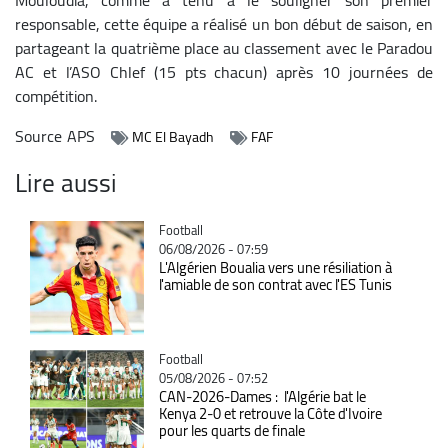
responsable, cette équipe a réalisé un bon début de saison, en
partageant la quatrième place au classement avec le Paradou
AC et l’ASO Chlef (15 pts chacun) après 10 journées de
compétition.
Source
APS
MC El Bayadh
FAF
Lire aussi
Catégorie
Football
06/08/2026 - 07:59
L'Algérien Boualia vers une résiliation à
l'amiable de son contrat avec l'ES Tunis
Catégorie
Football
05/08/2026 - 07:52
CAN-2026-Dames : l'Algérie bat le
Kenya 2-0 et retrouve la Côte d'Ivoire
pour les quarts de finale