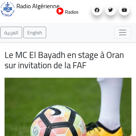
Aller
Radio Algérienne
au
Radios
contenu
principal
العربية
English
Le MC El Bayadh en stage à Oran
sur invitation de la FAF