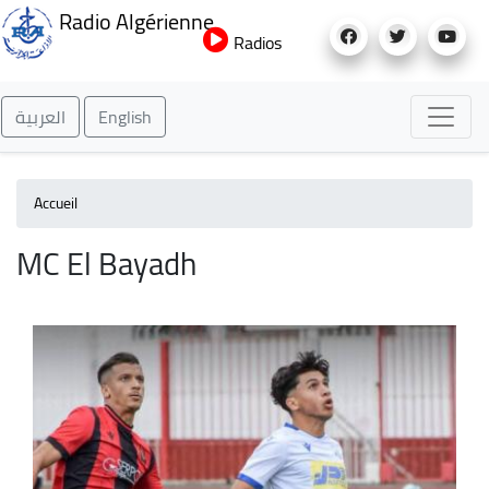
Aller
Radio Algérienne
au
Radios
contenu
principal
العربية
English
Accueil
MC El Bayadh