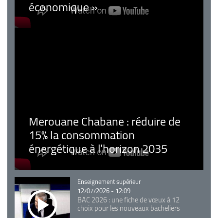
économique »
Merouane Chabane : réduire de
15% la consommation
énergétique à l’horizon 2035
Catégorie
Enseignement supérieur
12/07/2026 - 12:09
BAC 2026 : une fiche de vœux à 12
choix pour les nouveaux bacheliers