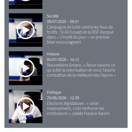
Catégorie
Société
09/07/2026 - 09:37
Campagne de lutte contre les feux de
forêts : Si Ali Essaid de la DGF évoque
dans « L'Invité du jour » un premier
bilan encourageant
Catégorie
Histoire
05/07/2026 - 14:12
Noureddine Amara : « Nous savons ce
qu’a été la colonisation et nous l’avons
combattue de la meilleure des façons »
Catégorie
Politique
29/06/2026 - 12:39
Elections législatives : « voter
massivement, c'est renforcer les
institutions », plaide Hacène Kacimi