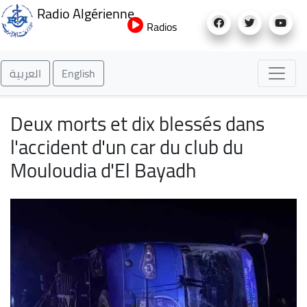
Aller
Radio Algérienne
au
Radios
contenu
principal
العربية
English
Deux morts et dix blessés dans
l'accident d'un car du club du
Mouloudia d'El Bayadh