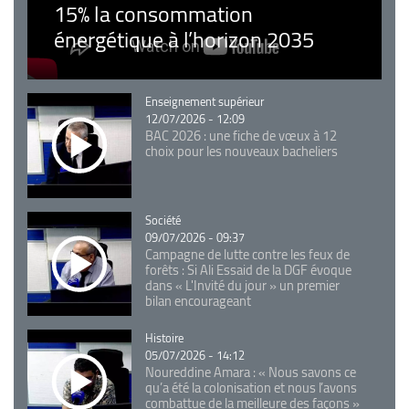
15% la consommation
énergétique à l’horizon 2035
Catégorie
Enseignement supérieur
12/07/2026 - 12:09
BAC 2026 : une fiche de vœux à 12
choix pour les nouveaux bacheliers
Catégorie
Société
09/07/2026 - 09:37
Campagne de lutte contre les feux de
forêts : Si Ali Essaid de la DGF évoque
dans « L'Invité du jour » un premier
bilan encourageant
Catégorie
Histoire
05/07/2026 - 14:12
Noureddine Amara : « Nous savons ce
qu’a été la colonisation et nous l’avons
combattue de la meilleure des façons »