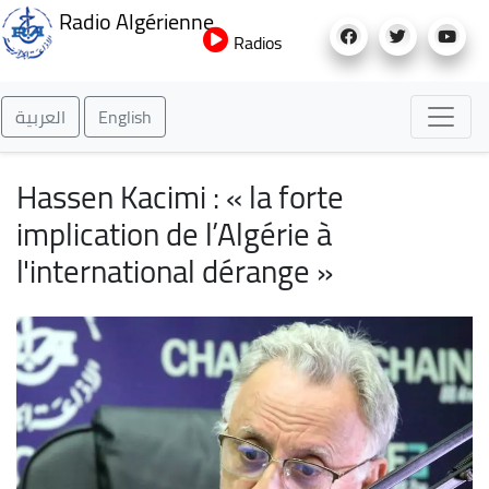
Aller
Radio Algérienne
au
Radios
contenu
principal
العربية
English
Hassen Kacimi : « la forte
implication de l’Algérie à
l'international dérange »