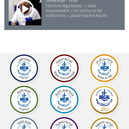
29/06/2026 - 12:39
Elections législatives : « voter
massivement, c'est renforcer les
institutions », plaide Hacène Kacimi