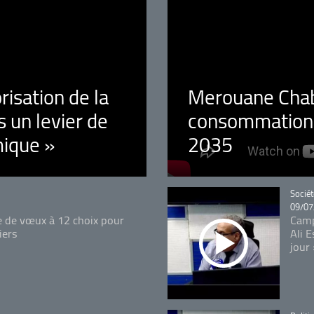
orisation de la
Merouane Chaba
 un levier de
consommation é
ique »
2035
Catégo
Sociét
09/07
e de vœux à 12 choix pour
Camp
iers
Ali 
jour