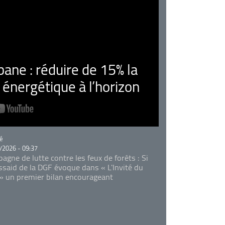
ne : réduire de 15% la
nergétique à l’horizon
rie
é
/2026 - 09:37
agne de lutte contre les feux de forêts : Si
Essaid de la DGF évoque dans « L'Invité du
 » un premier bilan encourageant