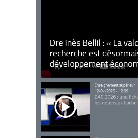
Dre Inès Bellil : « La val
recherche est désormais
développement économ
Catégorie
Enseignement supérieur
12/07/2026 - 12:09
BAC 2026 : une fich
les nouveaux bachel