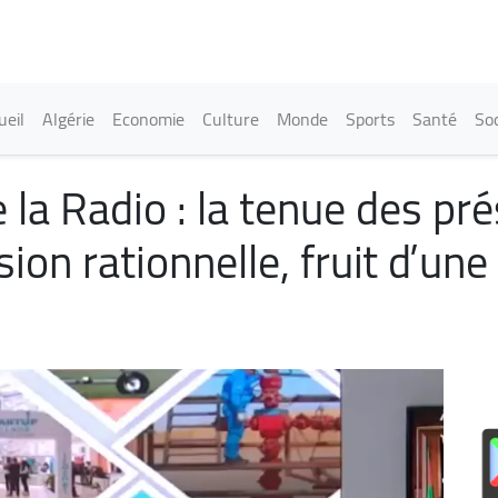
Aller
au
contenu
principal
in navigation
ueil
Algérie
Economie
Culture
Monde
Sports
Santé
Soc
la Radio : la tenue des pré
ion rationnelle, fruit d’une