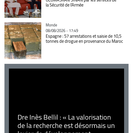
la Sécurité de l’Armée
Catégorie
Monde
08/08/2026 - 17:49
Espagne : 57 arrestations et saisie de 10,5
tonnes de drogue en provenance du Maroc
Dre Inès Bellil : « La valorisation
de la recherche est désormais un