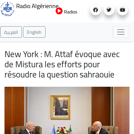
Aller
Radio Algérienne
au
Radios
contenu
principal
العربية
English
New York : M. Attaf évoque avec
de Mistura les efforts pour
résoudre la question sahraouie