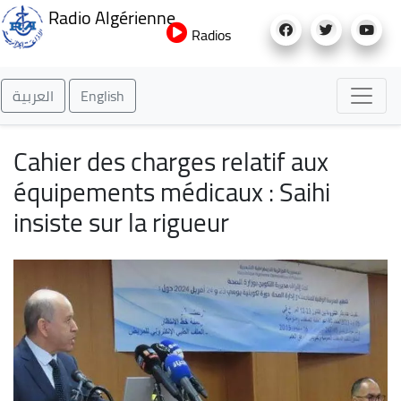
Aller
Radio Algérienne
au
Radios
contenu
principal
العربية
English
Cahier des charges relatif aux
équipements médicaux : Saihi
insiste sur la rigueur