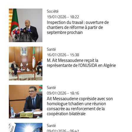
Catégorie
Société
19/07/2026 - 18:22
Inspection du travail : ouverture de
chantiers de réforme à partir de
septembre prochain
Catégorie
Santé
16/07/2026 - 15:38
M. Ait Messaoudene reçoit la
représentante de l'ONUSIDA en Algérie
Catégorie
Santé
09/07/2026 - 18:16
Ait Messaoudene copréside avec son
homologue tchadien une réunion
consacrée au renforcement de la
coopération bilatérale
Catégorie
Santé
09/07/2026 - 06:47