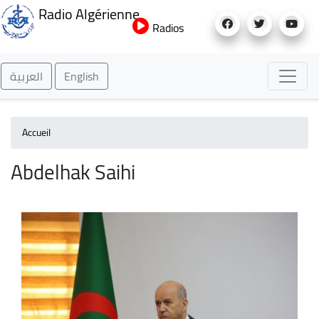
Aller
Radio Algérienne
au
Radios
contenu
principal
العربية
English
Accueil
Abdelhak Saihi