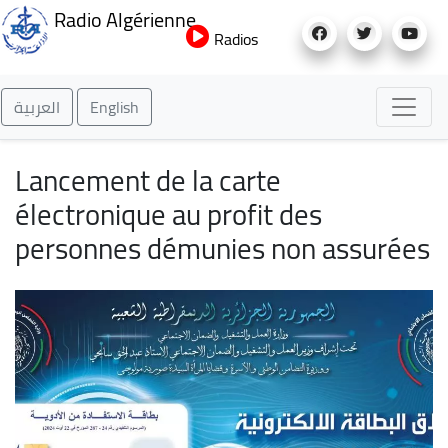
Aller
Radio Algérienne
au
Radios
contenu
principal
العربية
English
Lancement de la carte
électronique au profit des
personnes démunies non assurées