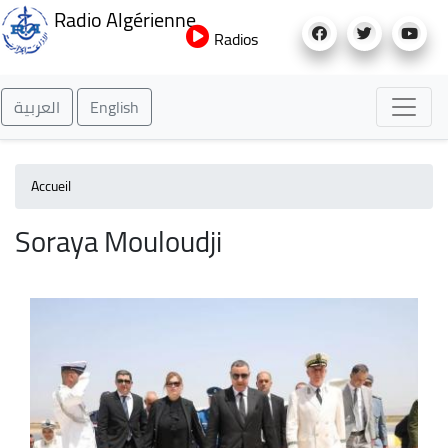
Aller
Radio Algérienne
au
Radios
contenu
principal
العربية
English
Accueil
Soraya Mouloudji