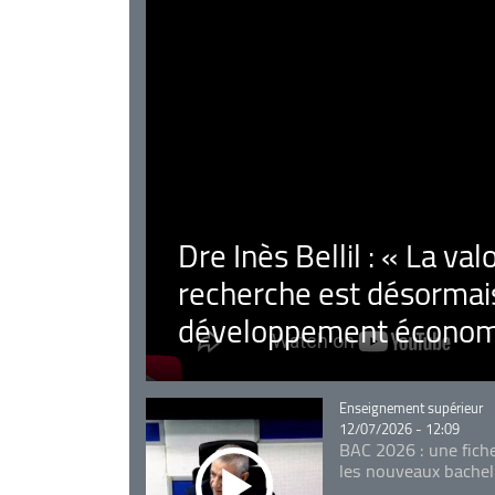
Dre Inès Bellil : « La val
recherche est désormais
développement économ
Catégorie
Enseignement supérieur
12/07/2026 - 12:09
BAC 2026 : une fich
les nouveaux bachel