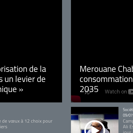
orisation de la
Merouane Chaba
 un levier de
consommation é
ique »
2035
Catégo
Sociét
09/07
e de vœux à 12 choix pour
Camp
iers
Ali 
jour