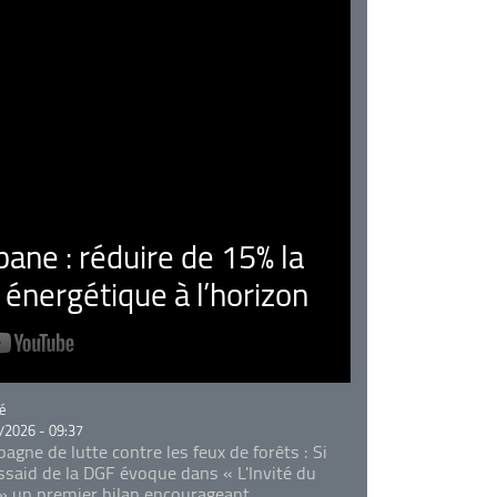
ne : réduire de 15% la
nergétique à l’horizon
rie
é
/2026 - 09:37
agne de lutte contre les feux de forêts : Si
Essaid de la DGF évoque dans « L'Invité du
 » un premier bilan encourageant