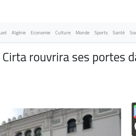
Aller
au
contenu
principal
in navigation
ueil
Algérie
Economie
Culture
Monde
Sports
Santé
Soc
l Cirta rouvrira ses portes 