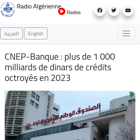
Aller
Radio Algérienne
au
Radios
contenu
principal
العربية
English
CNEP-Banque : plus de 1 000
milliards de dinars de crédits
octroyés en 2023