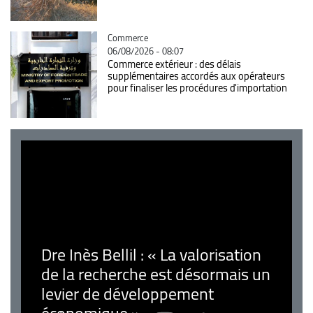
Catégorie
Commerce
06/08/2026 - 08:07
Commerce extérieur : des délais
supplémentaires accordés aux opérateurs
pour finaliser les procédures d'importation
Dre Inès Bellil : « La valorisation
de la recherche est désormais un
levier de développement