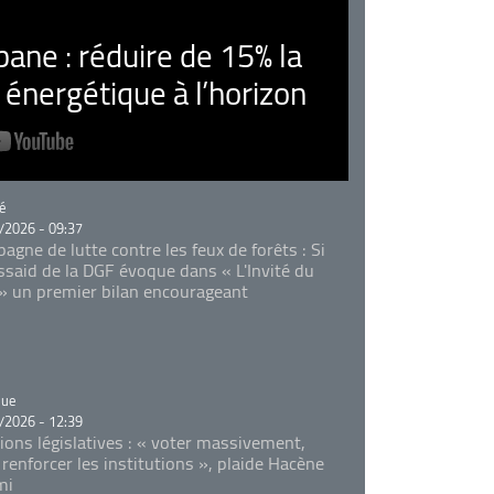
ne : réduire de 15% la
nergétique à l’horizon
rie
é
/2026 - 09:37
agne de lutte contre les feux de forêts : Si
Essaid de la DGF évoque dans « L'Invité du
 » un premier bilan encourageant
rie
que
/2026 - 12:39
tions législatives : « voter massivement,
 renforcer les institutions », plaide Hacène
mi