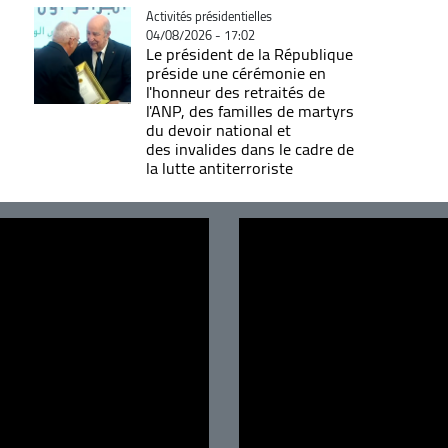
Catégorie
Activités présidentielles
04/08/2026 - 17:02
Le président de la République
préside une cérémonie en
l'honneur des retraités de
l'ANP, des familles de martyrs
du devoir national et
des invalides dans le cadre de
la lutte antiterroriste