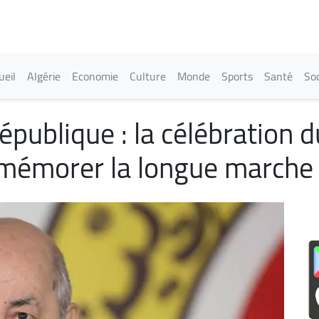
Aller
au
contenu
principal
in navigation
ueil
Algérie
Economie
Culture
Monde
Sports
Santé
Soc
épublique : la célébration 
emémorer la longue marche 