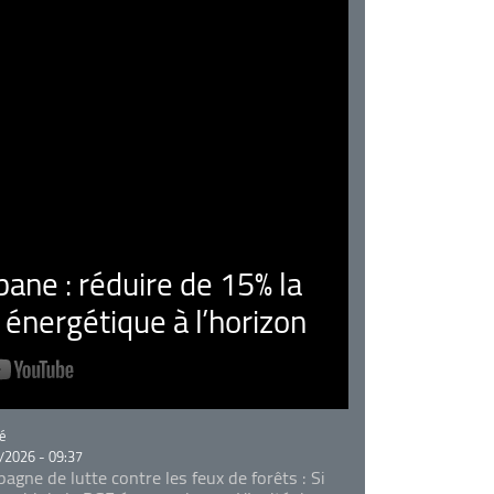
ne : réduire de 15% la
nergétique à l’horizon
rie
é
/2026 - 09:37
agne de lutte contre les feux de forêts : Si