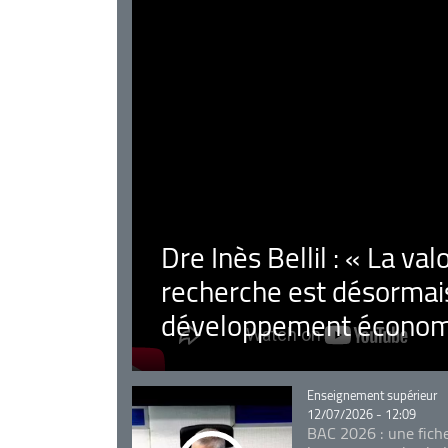
Dre Inès Bellil : « La val
recherche est désormais
développement économ
Catégorie
Enseignement supérieur
12/07/2026 - 12:09
BAC 2026 : une fich