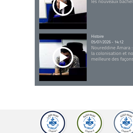
les nouveaux bachel
Catégorie
Histoire
05/07/2026 - 14:12
Noureddine Amara :
la colonisation et n
meilleure des façon