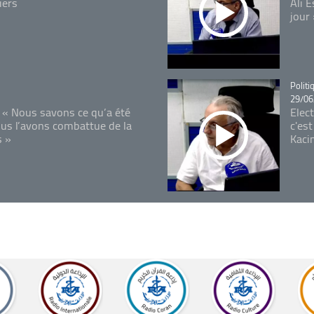
iers
Ali 
jour
Catégo
Politi
29/06
 « Nous savons ce qu’a été
Elec
ous l’avons combattue de la
c'est
s »
Kaci