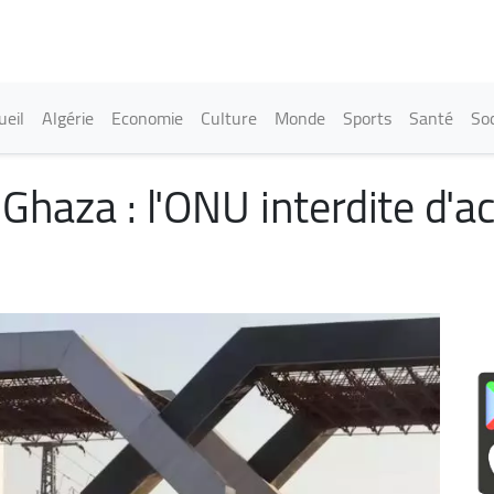
Aller
au
contenu
principal
in navigation
ueil
Algérie
Economie
Culture
Monde
Sports
Santé
Soc
Ghaza : l'ONU interdite d'a