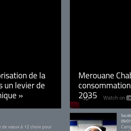
orisation de la
Merouane Chaba
 un levier de
consommation é
ique »
2035
Catégo
Sociét
09/07
e de vœux à 12 choix pour
Camp