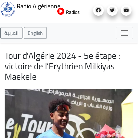
Aller
Radio Algérienne
au
Radios
contenu
principal
العربية
English
Tour d'Algérie 2024 - 5e étape :
victoire de l’Erythrien Milkiyas
Maekele