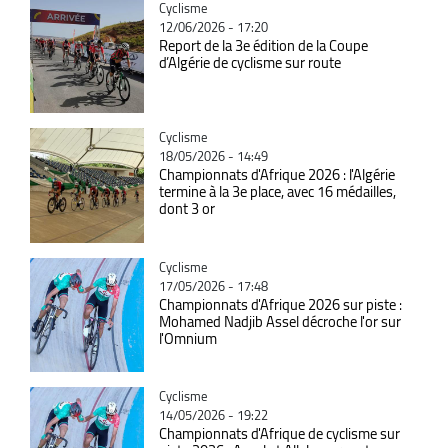
Catégorie
Cyclisme
12/06/2026 - 17:20
Report de la 3e édition de la Coupe
d’Algérie de cyclisme sur route
Catégorie
Cyclisme
18/05/2026 - 14:49
Championnats d'Afrique 2026 : l'Algérie
termine à la 3e place, avec 16 médailles,
dont 3 or
Catégorie
Cyclisme
17/05/2026 - 17:48
Championnats d'Afrique 2026 sur piste :
Mohamed Nadjib Assel décroche l'or sur
l'Omnium
Catégorie
Cyclisme
14/05/2026 - 19:22
Championnats d'Afrique de cyclisme sur