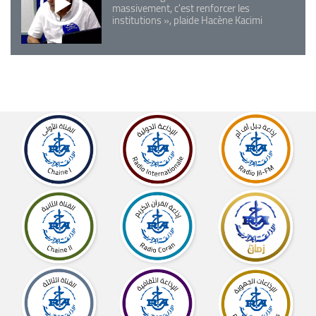
massivement, c'est renforcer les
institutions », plaide Hacène Kacimi