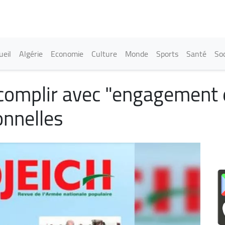
Aller
au
contenu
principal
in navigation
ueil
Algérie
Economie
Culture
Monde
Sports
Santé
Soc
ccomplir avec "engagement
onnelles