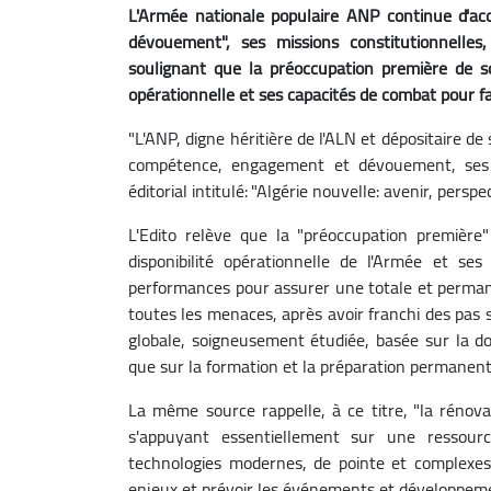
L'Armée nationale populaire ANP continue d'ac
dévouement", ses missions constitutionnelle
soulignant que la préoccupation première de 
opérationnelle et ses capacités de combat pour fa
"L'ANP, digne héritière de l'ALN et dépositaire d
compétence, engagement et dévouement, ses mi
éditorial intitulé: "Algérie nouvelle: avenir, persp
L'Edito relève que la "préoccupation premiè
disponibilité opérationnelle de l'Armée et ses
performances pour assurer une totale et permanen
toutes les menaces, après avoir franchi des pas si
globale, soigneusement étudiée, basée sur la d
que sur la formation et la préparation permanent
La même source rappelle, à ce titre, "la rénova
s'appuyant essentiellement sur une ressour
technologies modernes, de pointe et complexes,
enjeux et prévoir les événements et développemen