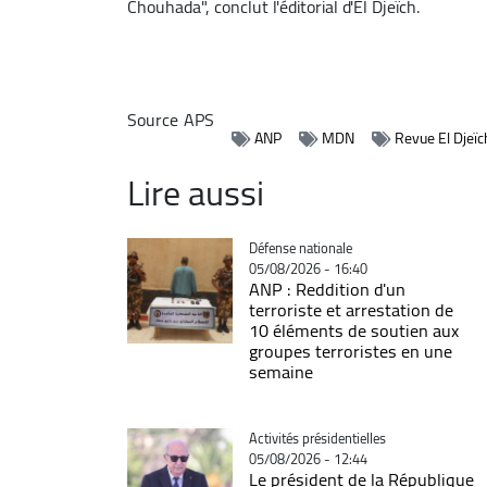
Chouhada", conclut l'éditorial d'El Djeïch.
Source
APS
ANP
MDN
Revue El Djeïc
Lire aussi
Catégorie
Défense nationale
05/08/2026 - 16:40
ANP : Reddition d'un
terroriste et arrestation de
10 éléments de soutien aux
groupes terroristes en une
semaine
Catégorie
Activités présidentielles
05/08/2026 - 12:44
Le président de la République