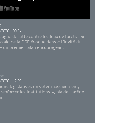
rie
é
/2026 - 09:37
agne de lutte contre les feux de forêts : Si
Essaid de la DGF évoque dans « L'Invité du
 » un premier bilan encourageant
rie
que
/2026 - 12:39
tions législatives : « voter massivement,
 renforcer les institutions », plaide Hacène
mi