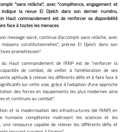
complir "sans relâche", avec "compétence, engagement et
s, indique la revue El Djeïch dans son dernier numéro,
son Haut commandement est de renforcer sa disponibilité
ire face à toutes les menaces.
e son message sacré, continue d'accomplir sans relâche, avec
ssions constitutionnelles", précise El Djeïch dans son
ectives prometteuses".
re" du Haut commandement de l'ANP est de "renforcer la
 capacités de combat, de veiller à l'amélioration de ses
te aptitude à relever les différents défis et à faire face à
gnificatifs sur cette voie, grâce à l'adoption d'une approche
otation des forces en équipements les plus modernes ainsi
es et continues au combat".
tion et la modernisation des infrastructures (de l'ANP) en
ce humaine compétente maîtrisant les sciences et les
 une ressource capable de relever les différents défis et
ts pouvant survenir à l'avenir".