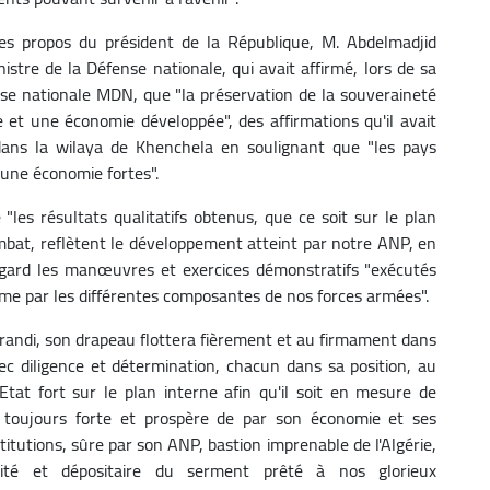
es propos du président de la République, M. Abdelmadjid
tre de la Défense nationale, qui avait affirmé, lors de sa
nse nationale MDN, que "la préservation de la souveraineté
 et une économie développée", des affirmations qu'il avait
, dans la wilaya de Khenchela en soulignant que "les pays
une économie fortes".
"les résultats qualitatifs obtenus, que ce soit sur le plan
bat, reflètent le développement atteint par notre ANP, en
 égard les manœuvres et exercices démonstratifs "exécutés
me par les différentes composantes de nos forces armées".
 grandi, son drapeau flottera fièrement et au firmament dans
c diligence et détermination, chacun dans sa position, au
tat fort sur le plan interne afin qu'il soit en mesure de
te toujours forte et prospère de par son économie et ses
stitutions, sûre par son ANP, bastion imprenable de l'Algérie,
té et dépositaire du serment prêté à nos glorieux