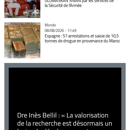
ULUMASKAN SINAN par les services de
la Sécurité de l’Armée
Catégorie
Monde
08/08/2026 - 17:49
Espagne : 57 arrestations et saisie de 10,5
tonnes de drogue en provenance du Maroc
Dre Inès Bellil : « La valorisation
de la recherche est désormais un