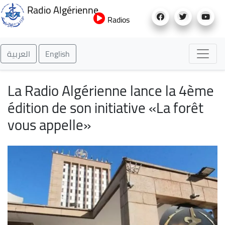
Aller
Radio Algérienne
au
Radios
contenu
principal
العربية
English
La Radio Algérienne lance la 4ème
édition de son initiative «La forêt
vous appelle»