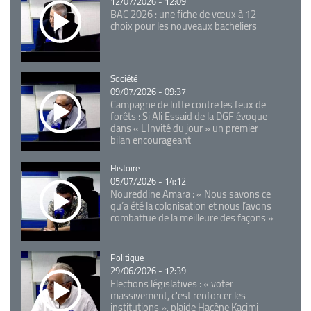
12/07/2026 - 12:09
BAC 2026 : une fiche de vœux à 12
choix pour les nouveaux bacheliers
Catégorie
Société
09/07/2026 - 09:37
Campagne de lutte contre les feux de
forêts : Si Ali Essaid de la DGF évoque
dans « L'Invité du jour » un premier
bilan encourageant
Catégorie
Histoire
05/07/2026 - 14:12
Noureddine Amara : « Nous savons ce
qu’a été la colonisation et nous l’avons
combattue de la meilleure des façons »
Catégorie
Politique
29/06/2026 - 12:39
Elections législatives : « voter
massivement, c'est renforcer les
institutions », plaide Hacène Kacimi