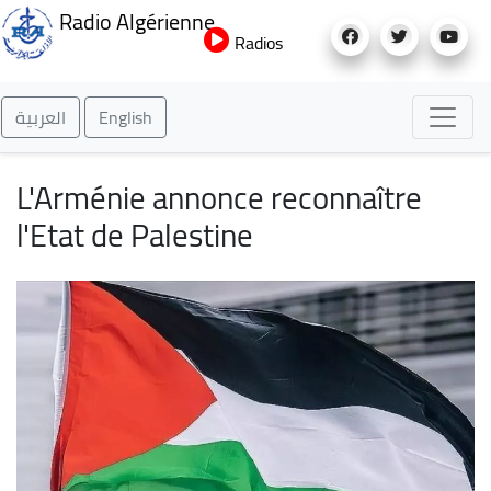
Aller
Radio Algérienne
au
Radios
contenu
principal
العربية
English
L'Arménie annonce reconnaître
l'Etat de Palestine