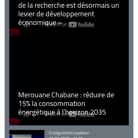
de la recherche est désormais un
levier de développement
économique »
Merouane Chabane : réduire de
15% la consommation
énergétique à l’horizon 2035
Catégorie
Enseignement supérieur