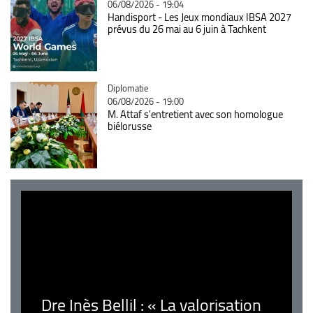
06/08/2026 - 19:04
Handisport - Les Jeux mondiaux IBSA 2027
prévus du 26 mai au 6 juin à Tachkent
Catégorie
Diplomatie
06/08/2026 - 19:00
M. Attaf s'entretient avec son homologue
biélorusse
Dre Inès Bellil : « La valorisation