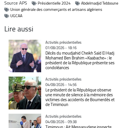
Source
APS
Présidentielle 2024
Abdelmadjid Tebboune
Union générale des commerçants et artisans algériens
UGCAA
Lire aussi
Catégorie
Activités présidentielles
07/08/2026 - 18:16
Décès du moudjahid Cheikh Saïd El Hadj
Mohamed Ben Brahim «Kaabache» : le
président de la République présente ses
condoléances
Catégorie
Activités présidentielles
04/08/2026 - 14:56
Le président de la République observe
une minute de silence à la mémoire des
victimes des accidents de Boumerdès et
de Timimoun
Catégorie
Activités présidentielles
04/08/2026 - 09:38
Timimoun : Ait Messaoudene inspecte