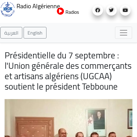
Aller
Radio Algérienne
au
Radios
contenu
principal
العربية
English
Présidentielle du 7 septembre :
l'Union générale des commerçants
et artisans algériens (UGCAA)
soutient le président Tebboune