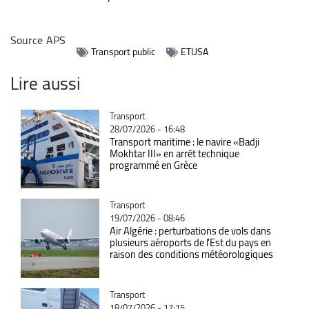
Source
APS
Transport public
ETUSA
Lire aussi
Catégorie
Transport
28/07/2026 - 16:48
Transport maritime : le navire «Badji
Mokhtar III» en arrêt technique
programmé en Grèce
Catégorie
Transport
19/07/2026 - 08:46
Air Algérie : perturbations de vols dans
plusieurs aéroports de l'Est du pays en
raison des conditions météorologiques
Catégorie
Transport
18/07/2026 - 17:15