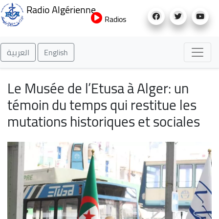
Aller
Radio Algérienne
au
Radios
contenu
principal
العربية
English
Le Musée de l’Etusa à Alger: un
témoin du temps qui restitue les
mutations historiques et sociales