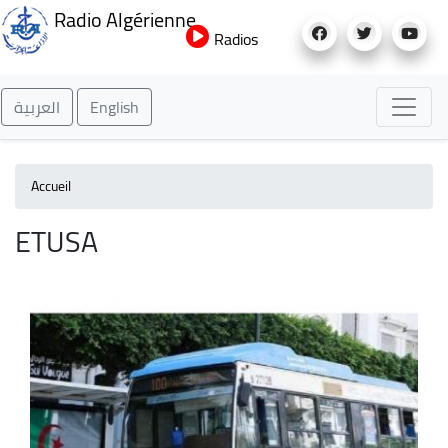
Aller
Radio Algérienne
au
Radios
contenu
principal
العربية
English
Accueil
ETUSA