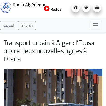
Aller
Radio Algérienne
au
Radios
contenu
principal
العربية
English
Transport urbain à Alger : l’Etusa
ouvre deux nouvelles lignes à
Draria