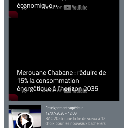
économique »
Merouane Chabane : réduire de
15% la consommation
énergétique à l’horizon 2035
Catégorie
Enseignement supérieur
12/07/2026 - 12:09
BAC 2026 : une fiche de vœux à 12
choix pour les nouveaux bacheliers