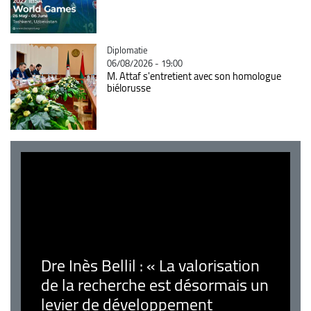
Catégorie
Diplomatie
06/08/2026 - 19:00
M. Attaf s'entretient avec son homologue
biélorusse
Dre Inès Bellil : « La valorisation
de la recherche est désormais un
levier de développement