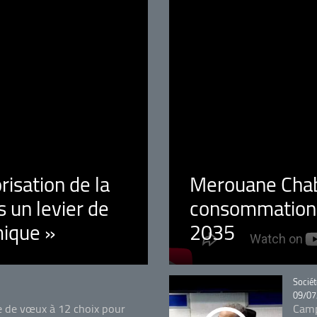
orisation de la
Merouane Chaba
 un levier de
consommation é
ique »
2035
Catégo
Sociét
09/07
e de vœux à 12 choix pour
Camp