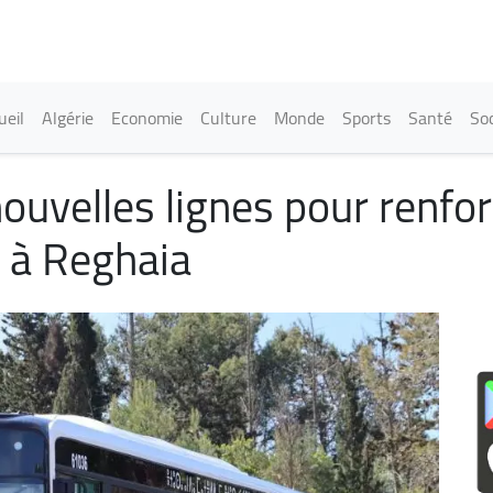
Aller
au
contenu
principal
in navigation
ueil
Algérie
Economie
Culture
Monde
Sports
Santé
Soc
ouvelles lignes pour renfor
 à Reghaia