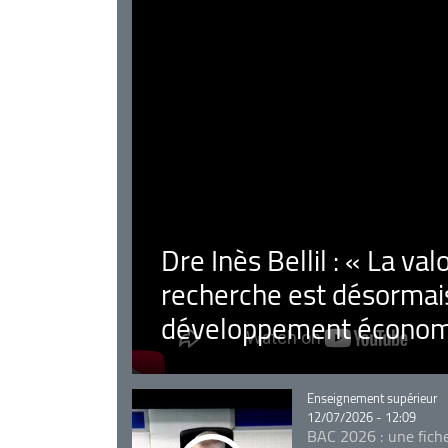
Dre Inès Bellil : « La val
recherche est désormais
développement économ
Catégorie
Enseignement supérieur
12/07/2026 - 12:09
BAC 2026 : une fich