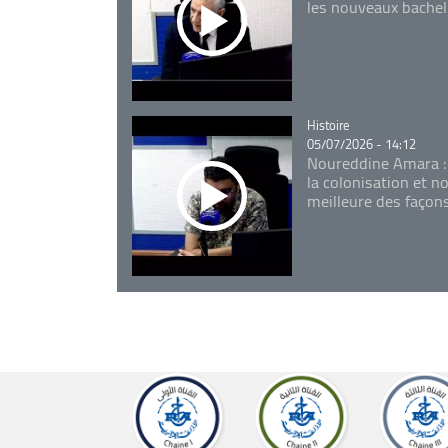
les nouveaux bachel
Catégorie
Histoire
05/07/2026 - 14:12
Noureddine Amara :
la colonisation et n
meilleure des façon