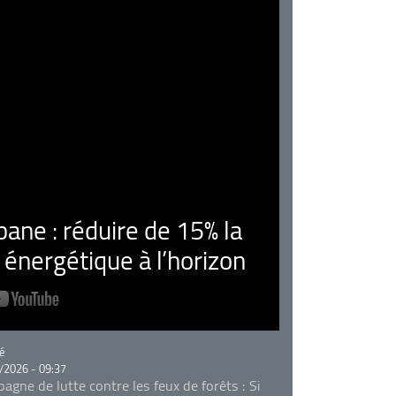
ne : réduire de 15% la
nergétique à l’horizon
rie
é
/2026 - 09:37
agne de lutte contre les feux de forêts : Si