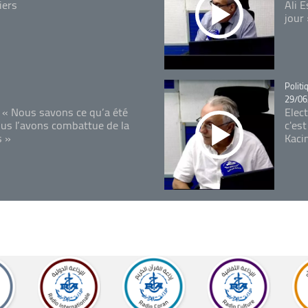
iers
Ali 
jour
Catégo
Politi
29/06
 « Nous savons ce qu’a été
Elec
ous l’avons combattue de la
c'est
s »
Kaci