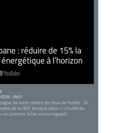
ne : réduire de 15% la
nergétique à l’horizon
rie
é
/2026 - 09:37
agne de lutte contre les feux de forêts : Si
Essaid de la DGF évoque dans « L'Invité du
 » un premier bilan encourageant