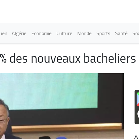
Aller
au
contenu
principal
in navigation
ueil
Algérie
Economie
Culture
Monde
Sports
Santé
Soc
7% des nouveaux bacheliers 
A