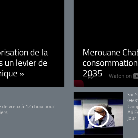
orisation de la
Merouane Chaba
 un levier de
consommation é
ique »
2035
Catégo
Sociét
09/07
e de vœux à 12 choix pour
Camp
iers
Ali 
jour