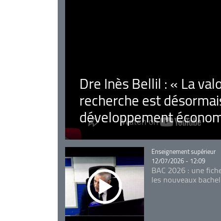
Dre Inès Bellil : « La val
recherche est désormais
développement économ
Catégorie
Enseignement supérieur
12/07/2026 - 12:09
BAC 2026 : une fich
les nouveaux bachel