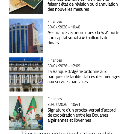
faisant état de révision ou d'annulation
des nouvelles mesures
Catégorie
Finances
30/07/2026 - 18:48
Assurances économiques : la SAA porte
son capital social à 40 milliards de
dinars
Catégorie
Finances
30/07/2026 - 12:09
La Banque d'Algérie ordonne aux
banques de faciliter l'accès des ménages
aux services bancaires
Catégorie
Finances
30/07/2026 - 10:41
Signature d'un procès-verbal d'accord
de coopération entre les Douanes
algériennes et libyennes
Téléchargez notre Application mobile