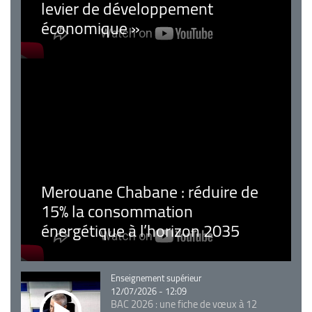
levier de développement
économique »
Merouane Chabane : réduire de
15% la consommation
énergétique à l’horizon 2035
Catégorie
Enseignement supérieur
12/07/2026 - 12:09
BAC 2026 : une fiche de vœux à 12