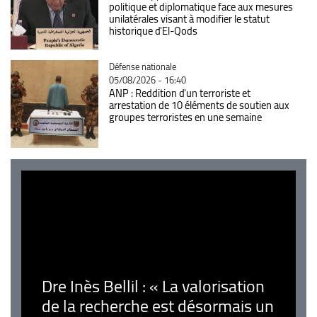
politique et diplomatique face aux mesures
unilatérales visant à modifier le statut
historique d'El-Qods
Catégorie
Défense nationale
05/08/2026 - 16:40
ANP : Reddition d'un terroriste et
arrestation de 10 éléments de soutien aux
groupes terroristes en une semaine
Dre Inès Bellil : « La valorisation
de la recherche est désormais un