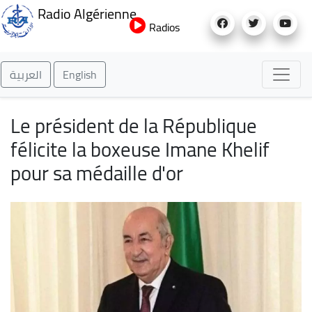
Aller
Radio Algérienne
au
Radios
contenu
principal
العربية
English
Le président de la République
félicite la boxeuse Imane Khelif
pour sa médaille d'or