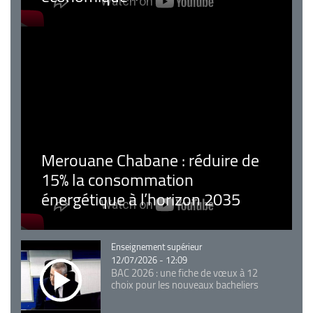
Merouane Chabane : réduire de
15% la consommation
énergétique à l’horizon 2035
Catégorie
Enseignement supérieur
12/07/2026 - 12:09
BAC 2026 : une fiche de vœux à 12
choix pour les nouveaux bacheliers