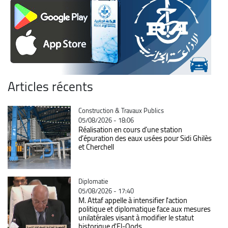
Articles récents
Catégorie
Construction & Travaux Publics
05/08/2026 - 18:06
Réalisation en cours d’une station
d’épuration des eaux usées pour Sidi Ghilès
et Cherchell
Catégorie
Diplomatie
05/08/2026 - 17:40
M. Attaf appelle à intensifier l'action
politique et diplomatique face aux mesures
unilatérales visant à modifier le statut
historique d'El-Qods