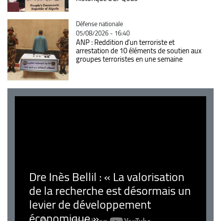
Catégorie
Défense nationale
05/08/2026 - 16:40
ANP : Reddition d'un terroriste et
arrestation de 10 éléments de soutien aux
groupes terroristes en une semaine
Dre Inès Bellil : « La valorisation
de la recherche est désormais un
levier de développement
économique »