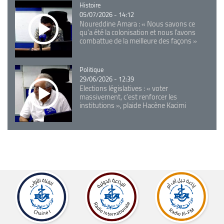
Catégorie
Histoire
05/07/2026 - 14:12
Noureddine Amara : « Nous savons ce
qu’a été la colonisation et nous l’avons
combattue de la meilleure des façons »
Catégorie
Politique
29/06/2026 - 12:39
Elections législatives : « voter
massivement, c'est renforcer les
institutions », plaide Hacène Kacimi