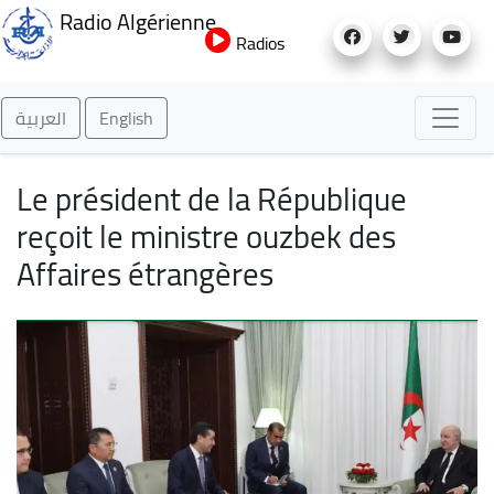
Aller
Radio Algérienne
au
Radios
contenu
principal
العربية
English
Le président de la République
reçoit le ministre ouzbek des
Affaires étrangères