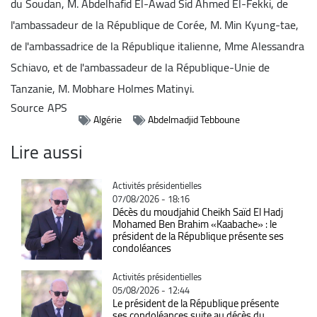
du Soudan, M. Abdelhafid El-Awad Sid Ahmed El-Fekki, de
l'ambassadeur de la République de Corée, M. Min Kyung-tae,
de l'ambassadrice de la République italienne, Mme Alessandra
Schiavo, et de l'ambassadeur de la République-Unie de
Tanzanie, M. Mobhare Holmes Matinyi.
Source
APS
Algérie
Abdelmadjid Tebboune
Lire aussi
Catégorie
Activités présidentielles
07/08/2026 - 18:16
Décès du moudjahid Cheikh Saïd El Hadj
Mohamed Ben Brahim «Kaabache» : le
président de la République présente ses
condoléances
Catégorie
Activités présidentielles
05/08/2026 - 12:44
Le président de la République présente
ses condoléances suite au décès du