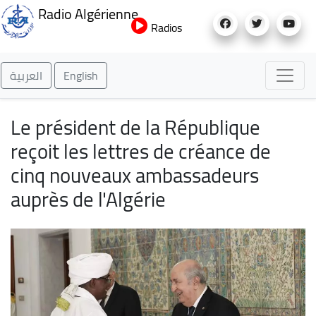
Aller
Radio Algérienne
au
Radios
contenu
principal
العربية
English
Le président de la République
reçoit les lettres de créance de
cinq nouveaux ambassadeurs
auprès de l'Algérie