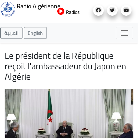
Aller
Radio Algérienne
au
Radios
contenu
principal
العربية
English
Le président de la République
reçoit l'ambassadeur du Japon en
Algérie