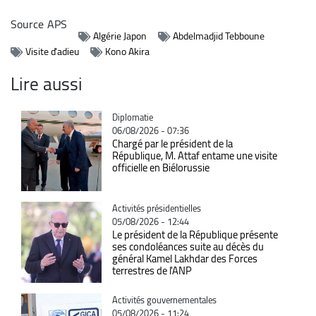
Source
APS
Algérie Japon
Abdelmadjid Tebboune
Visite d'adieu
Kono Akira
Lire aussi
Catégorie
Diplomatie
06/08/2026 - 07:36
Chargé par le président de la
République, M. Attaf entame une visite
officielle en Biélorussie
Catégorie
Activités présidentielles
05/08/2026 - 12:44
Le président de la République présente
ses condoléances suite au décès du
général Kamel Lakhdar des Forces
terrestres de l'ANP
Catégorie
Activités gouvernementales
05/08/2026 - 11:24